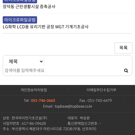
장덕동 근린생활시설 증축공사
마이크로파일공법
LG화학 LCD용 유리기판 공장 WGT 기계기초공사
목록
개인정보처리방침
이메일무단수집거부
Tel :
051-746-2665
Fax : 051-743-6479
Email : topbase@topbase.co.kr
상호 : 한국라이언기초건설(주)
대표자 : 박승완
사업자번호 : 617-86-09628
통신판매업신고번호 : -
주소 : 부산광역시 해운대구 마린시티3로 720호(우동, 선프라자)