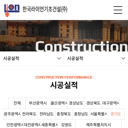
본문 바로가기
Construction
시공실적
시공실적
CONSTRUCTION PERFORMANCE
시공실적
전체
부산광역시
울산광역시
경상남도
경상북도
대구광역시
광주광역시
전라북도
전라남도
충청북도
충청남도
서울특별시
경기도
인천광역시
대전광역시
세종특별시
강원도
제주특별자치시