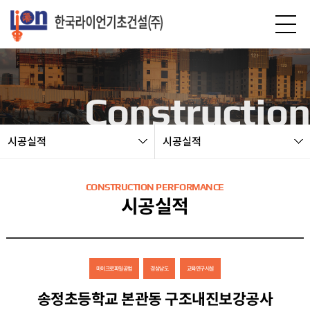
본문 바로가기
Construction
시공실적
시공실적
CONSTRUCTION PERFORMANCE
시공실적
마이크로파일공법
경상남도
교육연구시설
송정초등학교 본관동 구조내진보강공사