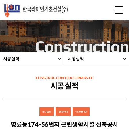
본문 바로가기
Construction
시공실적
시공실적
CONSTRUCTION PERFORMANCE
시공실적
H.L.P공법
부산광역시
근린생활시설
명륜동174-56번지 근린생활시설 신축공사